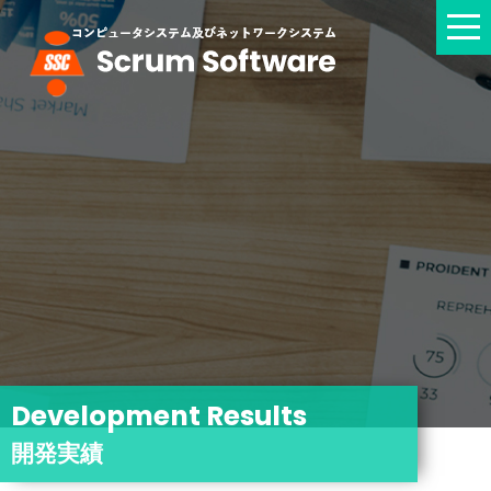
D
e
v
e
l
o
p
m
e
n
t
R
e
s
u
l
t
s
開
発
実
績